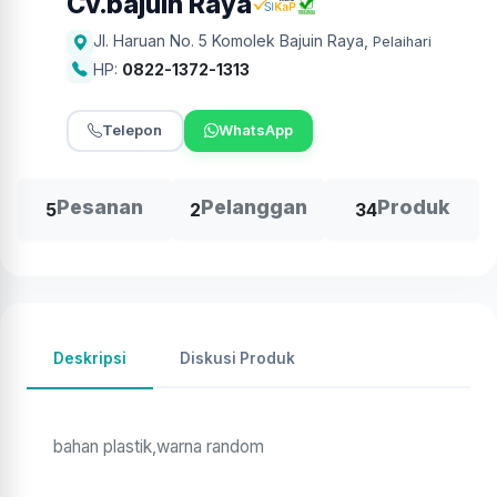
Cv.bajuin Raya
Jl. Haruan No. 5 Komolek Bajuin Raya
,
Pelaihari
HP:
0822-1372-1313
Telepon
WhatsApp
Pesanan
Pelanggan
Produk
5
2
34
Deskripsi
Diskusi Produk
bahan plastik,warna random