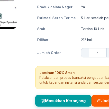
Produk dalam Negeri
Ya
Estimasi Serah Terima
5
Hari setelah pe
Stok
Tersisa 10 Unit
Dilihat
212
kali
-
Jumlah Order
Jaminan 100% Aman
Pelaksanaan proses transaksi pengadaan b
untuk keperluan instansi anda dan sesuai d
Masukkan Keranjang
Jad