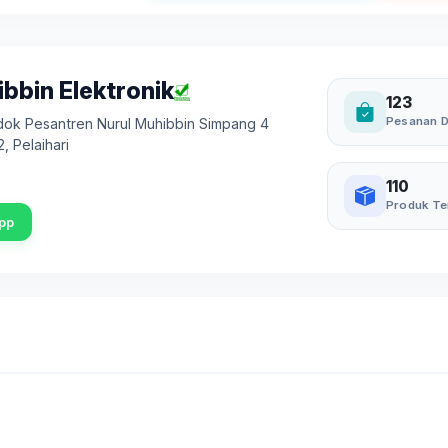
bbin Elektronik
123
Pesanan D
ok Pesantren Nurul Muhibbin Simpang 4
2
,
Pelaihari
110
Produk Te
pp